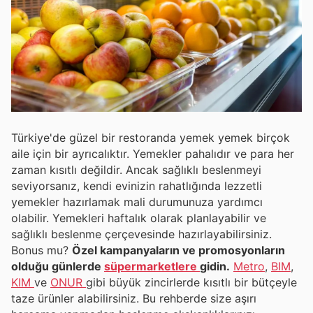
Türkiye'de güzel bir restoranda yemek yemek birçok
aile için bir ayrıcalıktır. Yemekler pahalıdır ve para her
zaman kısıtlı değildir. Ancak sağlıklı beslenmeyi
seviyorsanız, kendi evinizin rahatlığında lezzetli
yemekler hazırlamak mali durumunuza yardımcı
olabilir. Yemekleri haftalık olarak planlayabilir ve
sağlıklı beslenme çerçevesinde hazırlayabilirsiniz.
Bonus mu?
Özel kampanyaların ve promosyonların
olduğu günlerde
süpermarketlere
gidin.
Metro
,
BIM
,
KIM
ve
ONUR
gibi büyük zincirlerde kısıtlı bir bütçeyle
taze ürünler alabilirsiniz. Bu rehberde size aşırı