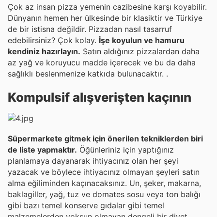
Çok az insan pizza yemenin cazibesine karşı koyabilir.
Dünyanın hemen her ülkesinde bir klasiktir ve Türkiye
de bir istisna değildir. Pizzadan nasıl tasarruf
edebilirsiniz? Çok kolay.
İşe koyulun ve hamuru
kendiniz hazırlayın.
Satın aldığınız pizzalardan daha
az yağ ve koruyucu madde içerecek ve bu da daha
sağlıklı beslenmenize katkıda bulunacaktır. .
Kompulsif alışverişten kaçının
Süpermarkete gitmek için önerilen tekniklerden biri
de liste yapmaktır.
Öğünleriniz için yaptığınız
planlamaya dayanarak ihtiyacınız olan her şeyi
yazacak ve böylece ihtiyacınız olmayan şeyleri satın
alma eğiliminden kaçınacaksınız. Un, şeker, makarna,
baklagiller, yağ, tuz ve domates sosu veya ton balığı
gibi bazı temel konserve gıdalar gibi temel
malzemelerden yoksun olmayan dengeli bir diyet