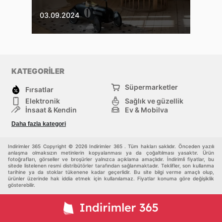
03.09.2024
KATEGORİLER
Süpermarketler
Fırsatlar
Elektronik
Sağlık ve güzellik
İnşaat & Kendin
Ev & Mobilya
Moda
Rekreasyon ve Spor
Daha fazla kategori
Bebekler ve çocuklar
Diğerleri
Indirimler 365 Copyright © 2026 Indirimler 365 . Tüm hakları saklıdır. Önceden yazılı
anlaşma olmaksızın metinlerin kopyalanması ya da çoğaltılması yasaktır. Ürün
fotoğrafları, görseller ve broşürler yalnızca açıklama amaçlıdır. İndirimli fiyatlar, bu
sitede listelenen resmi distribütörler tarafından sağlanmaktadır. Teklifler, son kullanma
tarihine ya da stoklar tükenene kadar geçerlidir. Bu site bilgi verme amaçlı olup,
ürünler üzerinde hak iddia etmek için kullanılamaz. Fiyatlar konuma göre değişiklik
gösterebilir.