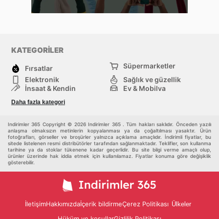
KATEGORİLER
Süpermarketler
Fırsatlar
Elektronik
Sağlık ve güzellik
İnşaat & Kendin
Ev & Mobilya
Moda
Rekreasyon ve Spor
Daha fazla kategori
Bebekler ve çocuklar
Diğerleri
Indirimler 365 Copyright © 2026 Indirimler 365 . Tüm hakları saklıdır. Önceden yazılı
anlaşma olmaksızın metinlerin kopyalanması ya da çoğaltılması yasaktır. Ürün
fotoğrafları, görseller ve broşürler yalnızca açıklama amaçlıdır. İndirimli fiyatlar, bu
sitede listelenen resmi distribütörler tarafından sağlanmaktadır. Teklifler, son kullanma
tarihine ya da stoklar tükenene kadar geçerlidir. Bu site bilgi verme amaçlı olup,
ürünler üzerinde hak iddia etmek için kullanılamaz. Fiyatlar konuma göre değişiklik
gösterebilir.
İletişim
Hakkımızda
İçerik bildirme
Çerez Politikası
Ülkeler
Hüküm ve koşullar
Gizlilik Politikası