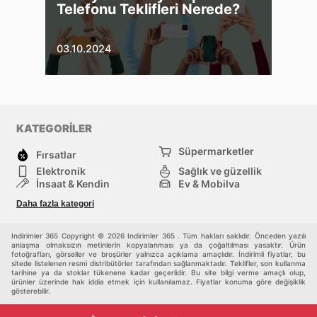
Telefonu Teklifleri Nerede?
03.10.2024
KATEGORİLER
Süpermarketler
Fırsatlar
Elektronik
Sağlık ve güzellik
İnşaat & Kendin
Ev & Mobilya
Moda
Rekreasyon ve Spor
Daha fazla kategori
Bebekler ve çocuklar
Diğerleri
Indirimler 365 Copyright © 2026 Indirimler 365 . Tüm hakları saklıdır. Önceden yazılı
anlaşma olmaksızın metinlerin kopyalanması ya da çoğaltılması yasaktır. Ürün
fotoğrafları, görseller ve broşürler yalnızca açıklama amaçlıdır. İndirimli fiyatlar, bu
sitede listelenen resmi distribütörler tarafından sağlanmaktadır. Teklifler, son kullanma
tarihine ya da stoklar tükenene kadar geçerlidir. Bu site bilgi verme amaçlı olup,
ürünler üzerinde hak iddia etmek için kullanılamaz. Fiyatlar konuma göre değişiklik
gösterebilir.