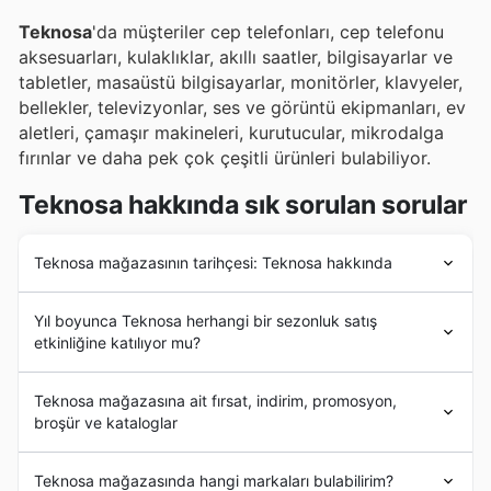
Teknosa
'da müşteriler cep telefonları, cep telefonu
aksesuarları, kulaklıklar, akıllı saatler, bilgisayarlar ve
tabletler, masaüstü bilgisayarlar, monitörler, klavyeler,
bellekler, televizyonlar, ses ve görüntü ekipmanları, ev
aletleri, çamaşır makineleri, kurutucular, mikrodalga
fırınlar ve daha pek çok çeşitli ürünleri bulabiliyor.
Teknosa hakkında sık sorulan sorular
Teknosa mağazasının tarihçesi: Teknosa hakkında
Teknosa
'nın tarihi, 2000 yılında Hacı Ömer Sabancı
Yıl boyunca Teknosa herhangi bir sezonluk satış
Holding A. Ş. tarafından şirketin kurulması ve ilk
etkinliğine katılıyor mu?
mağazanın açılmasıyla başladı.
Teknosa
, kurulduğu
günden bu yana müşterilerine birçok markanın teknoloji
Evet, Teknosa yıl boyunca gerçekleşen çeşitli
sezonluk
ürünlerini piyasadaki en iyi fiyata sunmayı hedeflemiştir.
Teknosa mağazasına ait fırsat, indirim, promosyon,
indirimleri
ve özel kampanyaları kaçırmamaktadır. En
İlerleyen yıllarda çok sayıda mağazanın açılmasıyla
broşür ve kataloglar
güncel
haftalık aktüel ürünler
, broşürler ve mağaza içi
şirket güçlü bir genişleme sürecine girmiştir. 2007
indirimleri web sitemizden kolayca inceleyerek alışveriş
Yılında
Teknosa
Türkiye'nin en büyük teknoloji
Teknosa
,
elektronik
ve teknoloji ürünlerinin satışına
planınızı yapabilirsiniz. Teknosa,
Bahar İndirimleri
,
Yaz
Teknosa mağazasında hangi markaları bulabilirim?
mağazasını açmıştır.
Teknosa
şu anda Türkiye'de
odaklanan bir Türk mağazalar zinciridir.
Teknosa
,