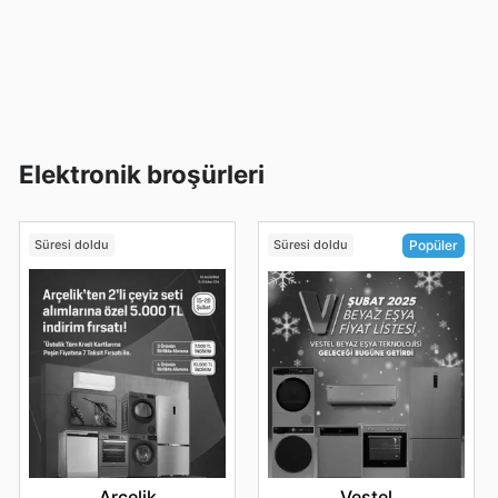
ürün garantisi ve önde gelen markalardan gelen sık sık
düzenlenen özel indirimler gibi birçok avantajı
beraberinde getirir. En yeni ürünleri keşfetmek ve sınırlı
süreli kampanyalardan faydalanmak için Teknosa'nın
dijital platformlarını düzenli olarak takip etmeleri önerilir.
Teknosa'nın web sitesini bugün ziyaret edin ve en iyi
markaları keşfederek hemen tasarruf etmeye başlayın.
Elektronik broşürleri
Süresi doldu
Süresi doldu
Popüler
Arçelik
Vestel