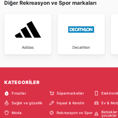
Diğer Rekreasyon ve Spor markaları
Adidas
Decathlon
KATEGORİLER
Fırsatlar
Süpermarketler
Elektroni
Sağlık ve güzellik
İnşaat & Kendin
Ev & Mob
Bebekler
Moda
Rekreasyon ve Spor
çocuklar