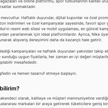
 mağazaları ve online platformu, spor tutkunlarının kaliteli ürü
ırsatlar sunmaktadır.
mevcuttur. Haftalık duyurular, dijital kuponlar ve özel pro
Sezon indirimleri ve özel kampanyalar sayesinde, favori spor 
ike'ın resmi web sitesi ve mobil uygulaması, en güncel kam
atlardan yararlanmak için ideal platformlardır. Ayrıca, Nike üy
sunarak alışveriş deneyimini daha da kazançlı hale getirir.
lediği kampanyaları ve haftalık duyuruları yakından takip etm
sunduğu uygun fiyatlarla, her zaman en iyi değeri müşterile
ılabilir mesafededir.
 keşfedin ve hemen tasarruf etmeye başlayın.
bilirim?
erakendeci olarak, kaliteye ve müşteri memnuniyetine verdiğ
slararası markaları bir araya getirerek tüketicilere geniş bi