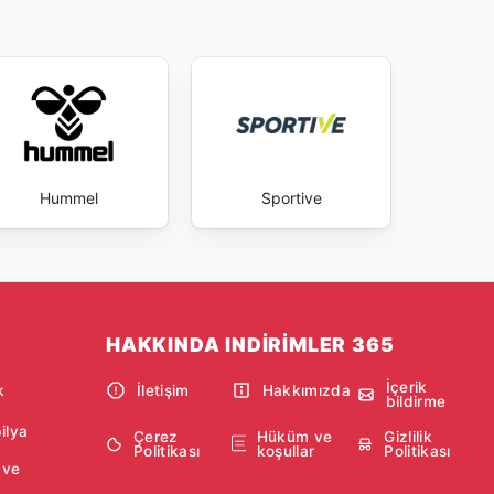
Hummel
Sportive
HAKKINDA INDIRIMLER 365
İçerik
k
İletişim
Hakkımızda
bildirme
ilya
Çerez
Hüküm ve
Gizlilik
Politikası
koşullar
Politikası
 ve