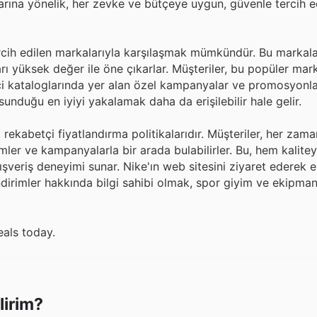
açlarına yönelik, her zevke ve bütçeye uygun, güvenle tercih e
rcih edilen markalarıyla karşılaşmak mümkündür. Bu markalar
arı yüksek değer ile öne çıkarlar. Müşteriler, bu popüler mar
imiçi kataloglarında yer alan özel kampanyalar ve promosyonlar
sunduğu en iyiyi yakalamak daha da erişilebilir hale gelir.
rekabetçi fiyatlandırma politikalarıdır. Müşteriler, her zaman
imler ve kampanyalarla bir arada bulabilirler. Bu, hem kalitey
ışveriş deneyimi sunar. Nike'ın web sitesini ziyaret ederek 
i indirimler hakkında bilgi sahibi olmak, spor giyim ve ekipman 
eals today.
lirim?