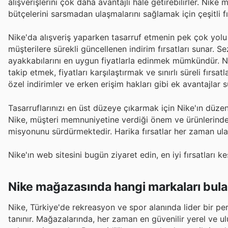
alışverişlerini çok daha avantajlı hale getirebilirler. Nike
bütçelerini sarsmadan ulaşmalarını sağlamak için çeşitli f
Nike'da alışveriş yaparken tasarruf etmenin pek çok yolu 
müşterilere sürekli güncellenen indirim fırsatları sunar. 
ayakkabılarını en uygun fiyatlarla edinmek mümkündür. N
takip etmek, fiyatları karşılaştırmak ve sınırlı süreli fırs
özel indirimler ve erken erişim hakları gibi ek avantajlar 
Tasarruflarınızı en üst düzeye çıkarmak için Nike'ın düzen
Nike, müşteri memnuniyetine verdiği önem ve ürünlerinde 
misyonunu sürdürmektedir. Harika fırsatlar her zaman ulaş
Nike'ın web sitesini bugün ziyaret edin, en iyi fırsatları
Nike mağazasında hangi markaları bula
Nike, Türkiye'de rekreasyon ve spor alanında lider bir p
tanınır. Mağazalarında, her zaman en güvenilir yerel ve ulu