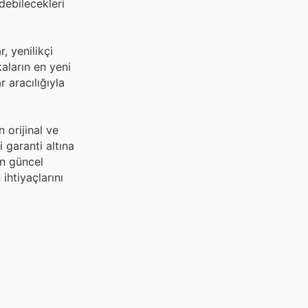
debilecekleri
, yenilikçi
kaların en yeni
 aracılığıyla
 orijinal ve
i garanti altına
en güncel
ihtiyaçlarını