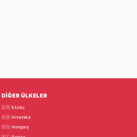
DIĞER ÜLKELER
🇬🇷 Ελλάς
🇭🇷 Hrvatska
🇭🇺 Hungary
🇵🇱 Polska