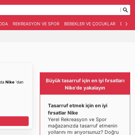
ODA
REKREASYON VE SPOR
BEBEKLER VE ÇOCUKLAR
DIĞERL
Büyük tasarruf için en iyi fırsatları
nda
Nike
'dan
Nike'de yakalayın
Tasarruf etmek için en iyi
fırsatlar Nike
Yerel Rekreasyon ve Spor
mağazanızda tasarruf etmenin
yollarını mı arıyorsunuz? Doğru