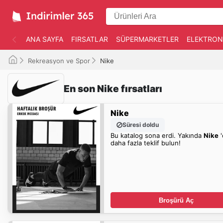
ANA SAYFA
FIRSATLAR
SÜPERMARKETLER
ELEKTRON
Rekreasyon ve Spor
Nike
En son Nike fırsatları
Nike
Süresi doldu
Bu katalog sona erdi. Yakında
Nike
'
daha fazla teklif bulun!
Broşürü Aç