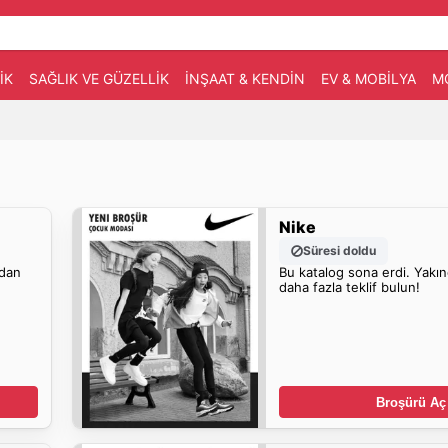
IK
SAĞLIK VE GÜZELLIK
İNŞAAT & KENDIN
EV & MOBILYA
M
Nike
Süresi doldu
dan
Bu katalog sona erdi. Yakı
daha fazla teklif bulun!
Broşürü Aç