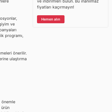
ve indirimleri bulun. Bu inanılmaz
nlere
fiyatları kaçırmayın!
mosyonlar,
Hemen alın
giyim ve
panyaları
elik programı,
eleri önerilir.
rine ulaştırma
i önemle
r ürün