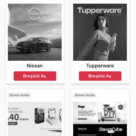
Nissan
Tupperware
Broşürü Aç
Broşürü Aç
Süresi doldu
Süresi doldu