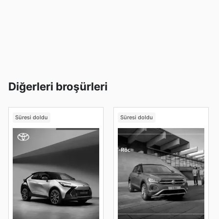
Diğerleri broşürleri
Süresi doldu
Süresi doldu