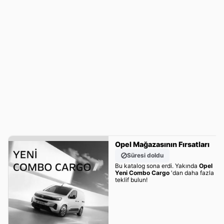
Opel Mağazasının Fırsatları
Süresi doldu
Bu katalog sona erdi. Yakında
Opel
Yeni Combo Cargo
'dan daha fazla
teklif bulun!