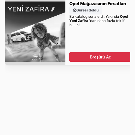
Opel Mağazasının Fırsatları
Süresi doldu
Bu katalog sona erdi. Yakında
Opel
Yeni Zafira
'dan daha fazla teklif
bulun!
Broşürü Aç