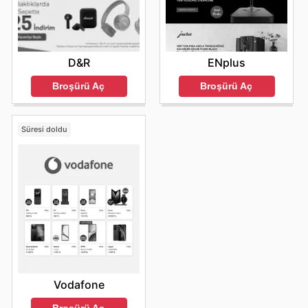
D&R
ENplus
Broşürü Aç
Broşürü Aç
Süresi doldu
Vodafone