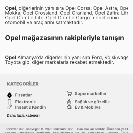
Opel
, diğerlerinin yanı sıra Opel Corsa, Opel Astra, Opel
Mokka, Opel Crossland, Opel Granland, Opel Zafira Life,
Opel Combo Life, Opel Combo Cargo modellerinin
otomobil ve araçlarını satmaktadır.
Opel mağazasının rakipleriyle tanışın
Opel
Almanya'da diğerlerinin yanı sıra Ford, Volskwagen,
Toyota gibi diğer markalarla rekabet etmektedir.
KATEGORİLER
Süpermarketler
Fırsatlar
Elektronik
Sağlık ve güzellik
İnşaat & Kendin
Ev & Mobilya
Moda
Rekreasyon ve Spor
Daha fazla kategori
Bebekler ve çocuklar
Diğerleri
Indirimler 365 Copyright © 2026 Indirimler 365 . Tüm hakları saklıdır. Önceden yazılı
anlaşma olmaksızın metinlerin kopyalanması ya da çoğaltılması yasaktır. Ürün