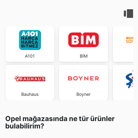
A101
BİM
M
Bauhaus
Boyner
Opel mağazasında ne tür ürünler
bulabilirim?