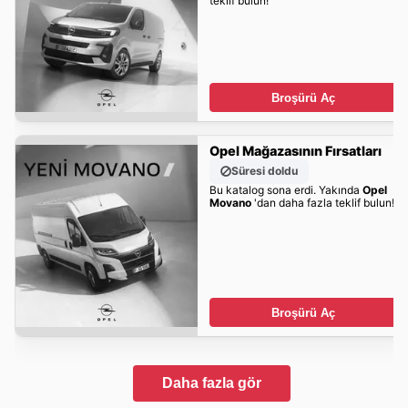
teklif bulun!
Broşürü Aç
Opel Mağazasının Fırsatları
Süresi doldu
Bu katalog sona erdi. Yakında
Opel
Movano
'dan daha fazla teklif bulun!
Broşürü Aç
Daha fazla gör