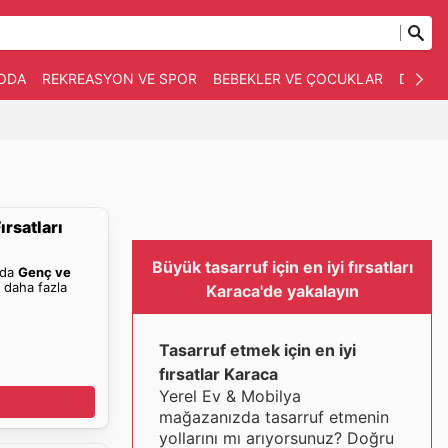
ODA
REKREASYON VE SPOR
BEBEKLER VE ÇOCUKLAR
DIĞERL
rsatları
Büyük tasarruf için en iyi fırsatları
nda
Genç ve
 daha fazla
Karaca'de yakalayın
Tasarruf etmek için en iyi
fırsatlar Karaca
Yerel Ev & Mobilya
mağazanızda tasarruf etmenin
yollarını mı arıyorsunuz? Doğru