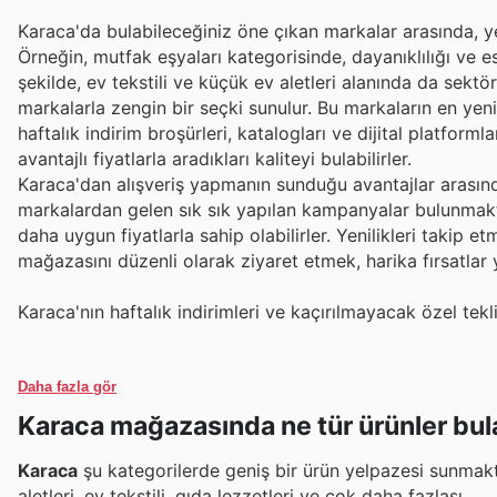
Karaca'da bulabileceğiniz öne çıkan markalar arasında, yeni
Örneğin, mutfak eşyaları kategorisinde, dayanıklılığı ve e
şekilde, ev tekstili ve küçük ev aletleri alanında da sektör
markalarla zengin bir seçki sunulur. Bu markaların en yen
haftalık indirim broşürleri, katalogları ve dijital platforml
avantajlı fiyatlarla aradıkları kaliteyi bulabilirler.
Karaca'dan alışveriş yapmanın sunduğu avantajlar arasında
markalardan gelen sık sık yapılan kampanyalar bulunmakta
daha uygun fiyatlarla sahip olabilirler. Yenilikleri takip e
mağazasını düzenli olarak ziyaret etmek, harika fırsatlar 
Karaca'nın haftalık indirimleri ve kaçırılmayacak özel tekl
Daha fazla gör
Karaca mağazasında ne tür ürünler bula
Karaca
şu kategorilerde geniş bir ürün yelpazesi sunmakta
aletleri, ev tekstili, gıda lezzetleri ve çok daha fazlası.