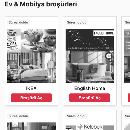
Ev & Mobilya broşürleri
dijital banka cüzdanları bulunmaktadır.
Süresi doldu
Süresi doldu
Sü
IKEA
English Home
Broşürü Aç
Broşürü Aç
Süresi doldu
Süresi doldu
Sü