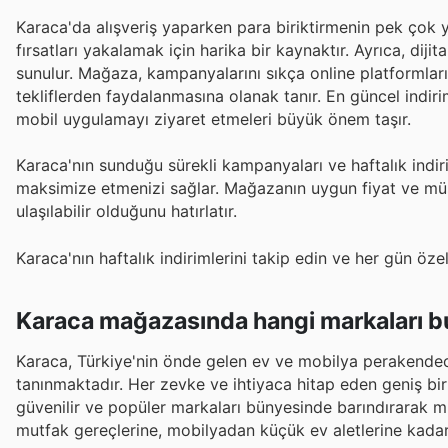
Karaca'da alışveriş yaparken para biriktirmenin pek çok y
fırsatları yakalamak için harika bir kaynaktır. Ayrıca, dij
sunulur. Mağaza, kampanyalarını sıkça online platformlarınd
tekliflerden faydalanmasına olanak tanır. En güncel indirim
mobil uygulamayı ziyaret etmeleri büyük önem taşır.
Karaca'nın sunduğu sürekli kampanyaları ve haftalık indirim
maksimize etmenizi sağlar. Mağazanın uygun fiyat ve müş
ulaşılabilir olduğunu hatırlatır.
Karaca'nın haftalık indirimlerini takip edin ve her gün özel 
Karaca mağazasında hangi markaları bu
Karaca, Türkiye'nin önde gelen ev ve mobilya perakendecil
tanınmaktadır. Her zevke ve ihtiyaca hitap eden geniş bi
güvenilir ve popüler markaları bünyesinde barındırarak mü
mutfak gereçlerine, mobilyadan küçük ev aletlerine kadar g