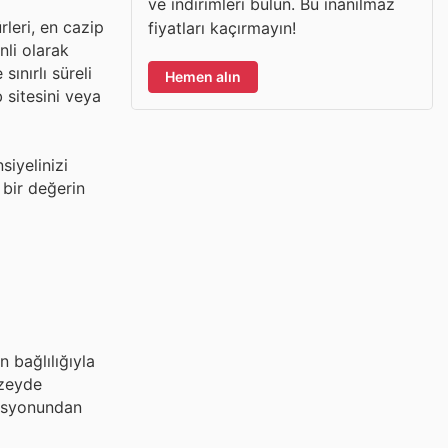
ve indirimleri bulun. Bu inanılmaz
leri, en cazip
fiyatları kaçırmayın!
nli olarak
ınırlı süreli
Hemen alın
 sitesini veya
siyelinizi
 bir değerin
 bağlılığıyla
üzeyde
rasyonundan