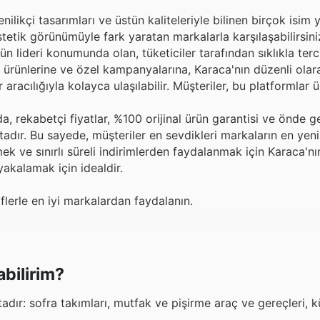
likçi tasarımları ve üstün kaliteleriyle bilinen birçok isim 
stetik görünümüyle fark yaratan markalarla karşılaşabilirsin
ün lideri konumunda olan, tüketiciler tarafından sıklıkla terc
i ürünlerine ve özel kampanyalarına, Karaca'nın düzenli olar
ar aracılığıyla kolayca ulaşılabilir. Müşteriler, bu platformlar
, rekabetçi fiyatlar, %100 orijinal ürün garantisi ve önde g
dır. Bu sayede, müşteriler en sevdikleri markaların en yeni
tmek ve sınırlı süreli indirimlerden faydalanmak için Karaca'nı
yakalamak için idealdir.
iflerle en iyi markalardan faydalanın.
bilirim?
dır: sofra takımları, mutfak ve pişirme araç ve gereçleri, 