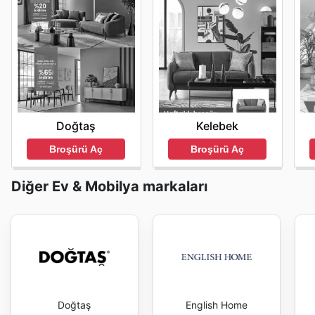
Doğtaş
Kelebek
Broşürü Aç
Broşürü Aç
Diğer Ev & Mobilya markaları
Doğtaş
English Home