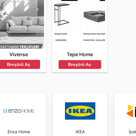
Vivense
Tepe Home
Broşürü Aç
Broşürü Aç
Enza Home
IKEA
İpe