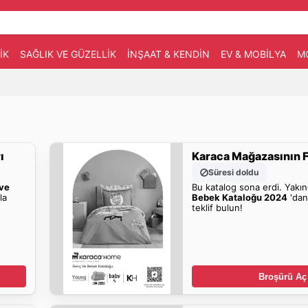
IK
SAĞLIK VE GÜZELLIK
İNŞAAT & KENDIN
EV & MOBILYA
M
ı
Karaca Mağazasının Fı
Süresi doldu
ve
Bu katalog sona erdi. Yakı
la
Bebek Kataloğu 2024
'dan
teklif bulun!
Broşürü Aç