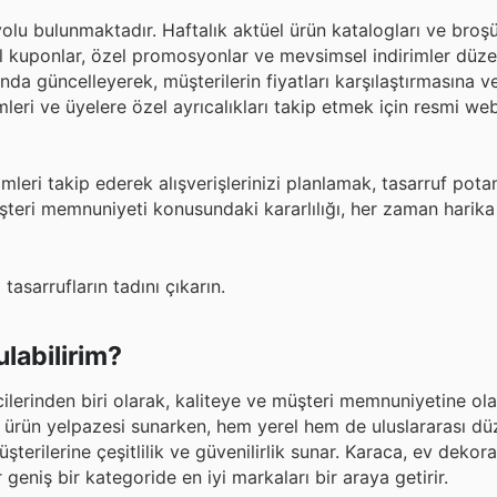
olu bulunmaktadır. Haftalık aktüel ürün katalogları ve broşür
ital kuponlar, özel promosyonlar ve mevsimsel indirimler düze
a güncelleyerek, müşterilerin fiyatları karşılaştırmasına ve s
leri ve üyelere özel ayrıcalıkları takip etmek için resmi web
leri takip ederek alışverişlerinizi planlamak, tasarruf potan
teri memnuniyeti konusundaki kararlılığı, her zaman harika
tasarrufların tadını çıkarın.
labilirim?
erinden biri olarak, kaliteye ve müşteri memnuniyetine olan
r ürün yelpazesi sunarken, hem yerel hem de uluslararası d
şterilerine çeşitlilik ve güvenilirlik sunar. Karaca, ev deko
eniş bir kategoride en iyi markaları bir araya getirir.