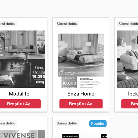
resi doldu
Süresi doldu
Süresi dold
Modalife
Enza Home
İpek
Broşürü Aç
Broşürü Aç
Br
resi doldu
Süresi doldu
Popüler