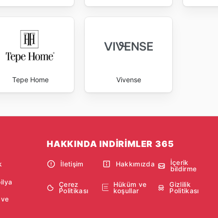
Tepe Home
Vivense
HAKKINDA INDIRIMLER 365
İçerik
k
İletişim
Hakkımızda
bildirme
ilya
Çerez
Hüküm ve
Gizlilik
Politikası
koşullar
Politikası
 ve