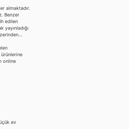
yer almaktadır.
iz. Benzer
ih edilen
ak yayınladığı
 üzerinden
elen
 ürünlerine
n online
küçük ev