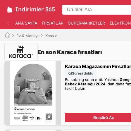
ANA SAYFA
FIRSATLAR
SÜPERMARKETLER
ELEKTRON
Ev & Mobilya
Karaca
En son Karaca fırsatları
Karaca Mağazasının Fırsatlar
Süresi doldu
Bu katalog sona erdi. Yakında
Genç 
Bebek Kataloğu 2024
'dan daha faz
teklif bulun!
Broşürü Aç