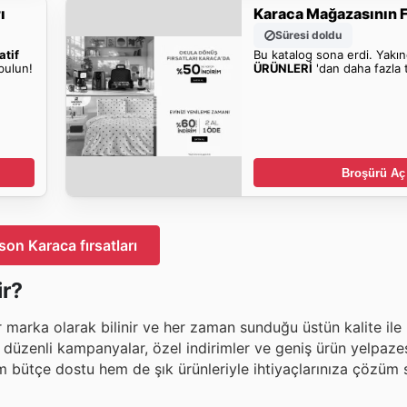
ı
Karaca Mağazasının Fı
Süresi doldu
atif
Bu katalog sona erdi. Yakı
bulun!
ÜRÜNLERİ
'dan daha fazla t
Broşürü Aç
son Karaca fırsatları
ir?
 marka olarak bilinir ve her zaman sunduğu üstün kalite ile
uğu düzenli kampanyalar, özel indirimler ve geniş ürün yelpaz
hem bütçe dostu hem de şık ürünleriyle ihtiyaçlarınıza çözüm