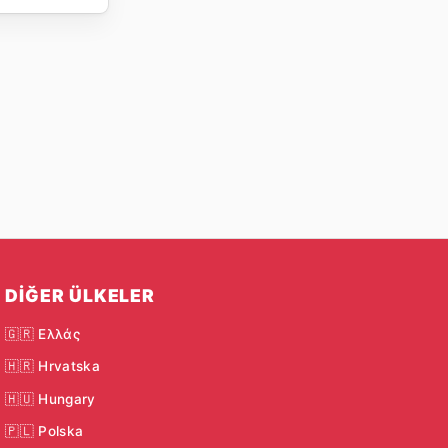
DIĞER ÜLKELER
🇬🇷 Ελλάς
🇭🇷 Hrvatska
🇭🇺 Hungary
🇵🇱 Polska