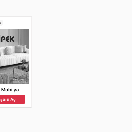
u
 Mobilya
oşürü Aç