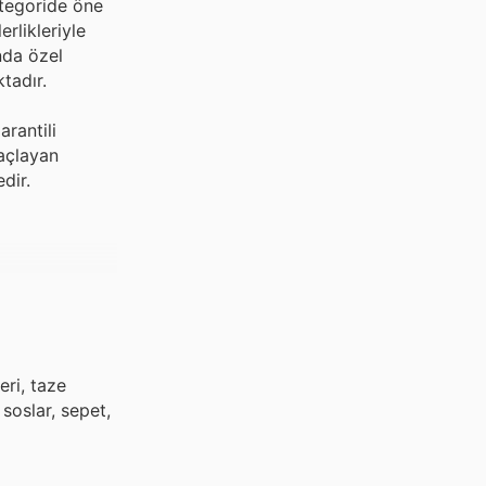
ategoride öne
rlikleriyle
nda özel
tadır.
arantili
maçlayan
dir.
eri, taze
soslar, sepet,