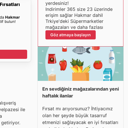
yerdesiniz!
ırsatları
Indirimler 365 size 23 üzerinde
erişim sağlar Hakmar dahil
nda
Hakmar
Trkiye'deki Süpermarketler
lif bulun!
mağazaları ve daha fazlası
Göz atmaya başlayın
En sevdiğiniz mağazalarından yeni
haftalık ilanlar
lışveriş
Fırsat mı arıyorsunuz? İhtiyacınız
elpazesi ile
olan her şeyde büyük tasarruf
a
etmenizi sağlayacak en iyi fırsatları
getiriyor.