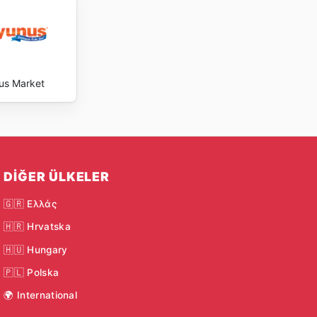
us Market
DIĞER ÜLKELER
🇬🇷 Ελλάς
🇭🇷 Hrvatska
🇭🇺 Hungary
🇵🇱 Polska
🌍 International