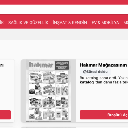
IK
SAĞLIK VE GÜZELLIK
İNŞAAT & KENDIN
EV & MOBILYA
M
rı
Hakmar Mağazasının F
Süresi doldu
Bu katalog sona erdi. Yakı
katalog
'dan daha fazla tek
Broşürü Aç