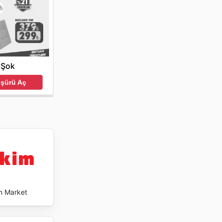
Şok
oşürü Aç
m Market