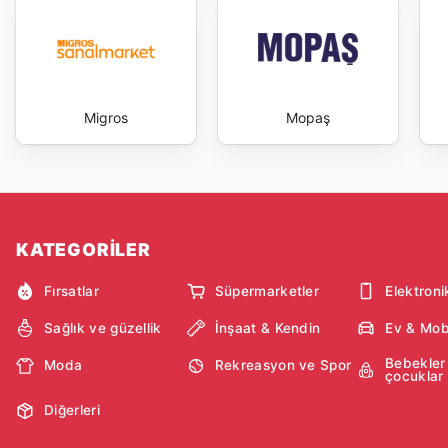
Migros
Mopaş
KATEGORİLER
Fırsatlar
Süpermarketler
Elektroni
Sağlık ve güzellik
İnşaat & Kendin
Ev & Mob
Bebekler
Moda
Rekreasyon ve Spor
çocuklar
Diğerleri