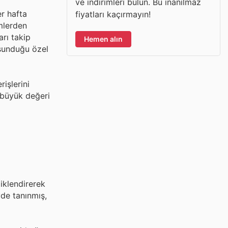
ve indirimleri bulun. Bu inanılmaz
er hafta
fiyatları kaçırmayın!
imlerden
rı takip
Hemen alın
n sunduğu özel
işlerini
r büyük değeri
iklendirerek
yde tanınmış,