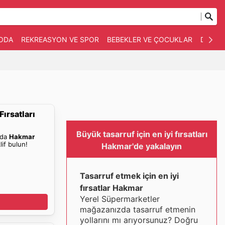
ODA
REKREASYON VE SPOR
BEBEKLER VE ÇOCUKLAR
DIĞERL
ırsatları
Büyük tasarruf için en iyi fırsatları
nda
Hakmar
lif bulun!
Hakmar'de yakalayın
Tasarruf etmek için en iyi
fırsatlar Hakmar
Yerel Süpermarketler
mağazanızda tasarruf etmenin
yollarını mı arıyorsunuz? Doğru