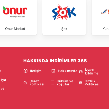
Onur Market
Şok
Yun
HAKKINDA INDIRIMLER 365
İçerik
k
İletişim
Hakkımızda
bildirme
ilya
Çerez
Hüküm ve
Gizlilik
Politikası
koşullar
Politikası
 ve