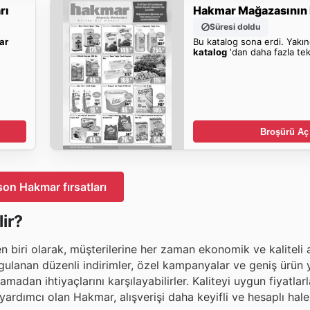
rı
Hakmar Mağazasının F
Süresi doldu
ar
Bu katalog sona erdi. Yakı
katalog
'dan daha fazla tek
Broşürü Aç
son Hakmar fırsatları
ir?
 biri olarak, müşterilerine her zaman ekonomik ve kaliteli a
ulanan düzenli indirimler, özel kampanyalar ve geniş ürün y
adan ihtiyaçlarını karşılayabilirler. Kaliteyi uygun fiyatlarl
rdımcı olan Hakmar, alışverişi daha keyifli ve hesaplı hale 