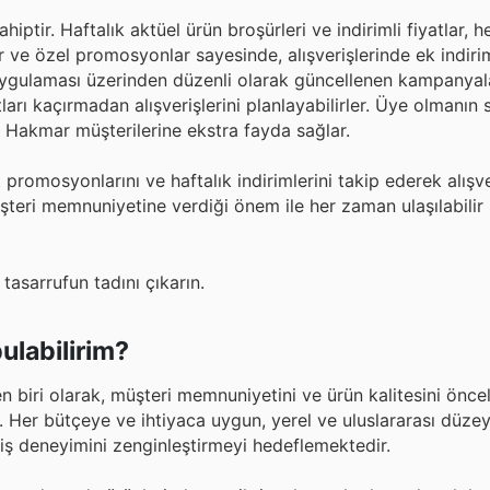
iptir. Haftalık aktüel ürün broşürleri ve indirimli fiyatlar, h
lar ve özel promosyonlar sayesinde, alışverişlerinde ek indir
 uygulaması üzerinden düzenli olarak güncellenen kampanyala
satları kaçırmadan alışverişlerini planlayabilirler. Üye olmanı
, Hakmar müşterilerine ekstra fayda sağlar.
omosyonlarını ve haftalık indirimlerini takip ederek alışver
müşteri memnuniyetine verdiği önem ile her zaman ulaşılabili
tasarrufun tadını çıkarın.
ulabilirim?
 biri olarak, müşteri memnuniyetini ve ürün kalitesini öncel
r. Her bütçeye ve ihtiyaca uygun, yerel ve uluslararası düze
riş deneyimini zenginleştirmeyi hedeflemektedir.