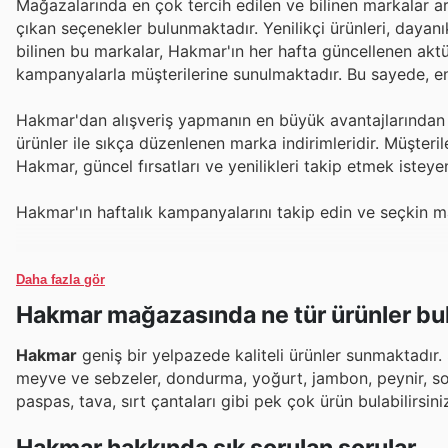
Mağazalarında en çok tercih edilen ve bilinen markalar a
çıkan seçenekler bulunmaktadır. Yenilikçi ürünleri, dayanık
bilinen bu markalar, Hakmar'ın her hafta güncellenen aktüe
kampanyalarla müşterilerine sunulmaktadır. Bu sayede, en
Hakmar'dan alışveriş yapmanın en büyük avantajlarından bir
ürünler ile sıkça düzenlenen marka indirimleridir. Müşter
Hakmar, güncel fırsatları ve yenilikleri takip etmek istey
Hakmar'ın haftalık kampanyalarını takip edin ve seçkin mar
Daha fazla gör
Hakmar mağazasında ne tür ürünler bul
Hakmar
geniş bir yelpazede kaliteli ürünler sunmaktadır. 
meyve ve sebzeler, dondurma, yoğurt, jambon, peynir, sos, 
paspas, tava, sırt çantaları gibi pek çok ürün bulabilirsini
Hakmar hakkında sık sorulan sorular