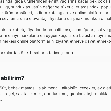
rasında, gıda ürünlerinden ev ihtiyaçlarına kadar pek çok k
lılığı, sundukları üstün değer ve tüketiciler arasındaki popüle
l ürün broşürleri, indirim katalogları ve online platformları
 sevilen ürünlere avantajlı fiyatlarla ulaşmak mümkün olmak
i, rekabetçi fiyatlandırma politikası, sunduğu orijinal ve g
ilerini en iyi markalarla en uygun koşullarda buluşturmayı a
en herkesi online platformlarını ziyaret etmeye davet etmekte
kalardan özel fırsatların tadını çıkarın.
abilirim?
Süt, bebek maması, ıslak mendil, alkolsüz içecekler, ev aletl
reçel, salata, ekmek, dondurulmuş gıdalar, atıştırmalıklar, 
z.