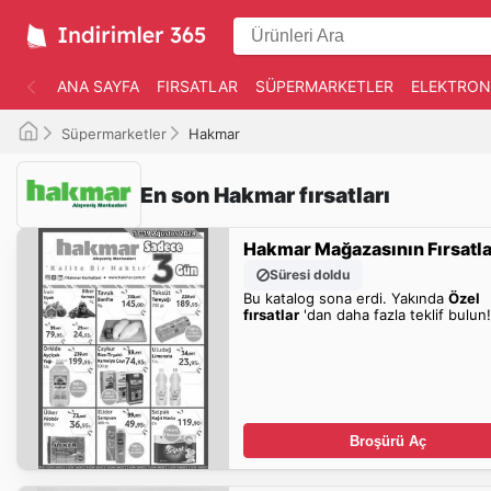
ANA SAYFA
FIRSATLAR
SÜPERMARKETLER
ELEKTRON
Süpermarketler
Hakmar
En son Hakmar fırsatları
Hakmar Mağazasının Fırsatla
Süresi doldu
Bu katalog sona erdi. Yakında
Özel
fırsatlar
'dan daha fazla teklif bulun!
Broşürü Aç