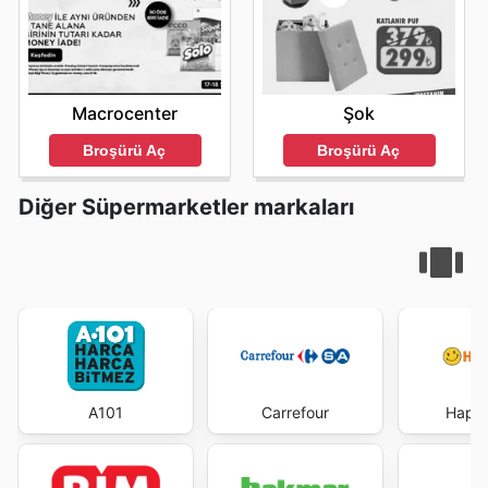
Macrocenter
Şok
Broşürü Aç
Broşürü Aç
Diğer Süpermarketler markaları
A101
Carrefour
Happy