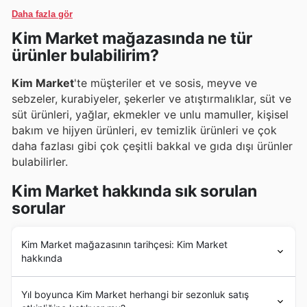
kaçırmamak için Kim Market'in online mağazasını
deneyimlerini zenginleştirmek adına, sürekli olarak
Daha fazla gör
ziyaret etmeyi ve bildirimleri açmayı unutmayın.
yeni ve öne çıkan markaları da raflarına
Kim Market mağazasında ne tür
eklemektedirler.
ürünler bulabilirim?
Kim Market
'te müşteriler et ve sosis, meyve ve
sebzeler, kurabiyeler, şekerler ve atıştırmalıklar, süt ve
süt ürünleri, yağlar, ekmekler ve unlu mamuller, kişisel
bakım ve hijyen ürünleri, ev temizlik ürünleri ve çok
daha fazlası gibi çok çeşitli bakkal ve gıda dışı ürünler
bulabilirler.
Kim Market hakkında sık sorulan
sorular
Kim Market mağazasının tarihçesi: Kim Market
hakkında
Kim Market
'in geçmişi 1997 yılında şirketin kuruluşu ve
Yıl boyunca Kim Market herhangi bir sezonluk satış
ilk mağazasının Erol Ersan tarafından açılmasıyla başladı.