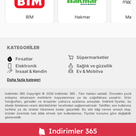
BİM
Hakmar
Macr
KATEGORİLER
Süpermarketler
Fırsatlar
Elektronik
Sağlık ve güzellik
İnşaat & Kendin
Ev & Mobilya
Moda
Rekreasyon ve Spor
Daha fazla kategori
Bebekler ve çocuklar
Diğerleri
Indirimler 365 Copyright © 2026 Indirimler 365 . Tüm hakları saklıdır. Önceden yazılı
anlaşma olmaksızın metinlerin kopyalanması ya da çoğaltılması yasaktır. Ürün
fotoğrafları, görseller ve broşürler yalnızca açıklama amaçlıdır. İndirimli fiyatlar, bu
sitede listelenen resmi distribütörler tarafından sağlanmaktadır. Teklifler, son kullanma
tarihine ya da stoklar tükenene kadar geçerlidir. Bu site bilgi verme amaçlı olup,
ürünler üzerinde hak iddia etmek için kullanılamaz. Fiyatlar konuma göre değişiklik
gösterebilir.