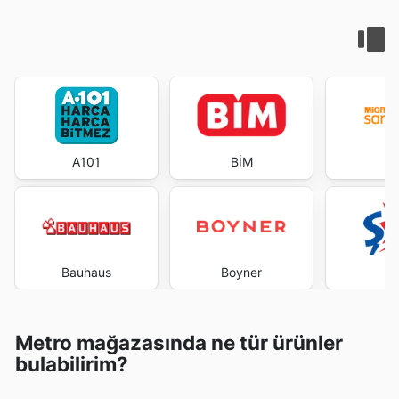
A101
BİM
M
Bauhaus
Boyner
Metro mağazasında ne tür ürünler
bulabilirim?