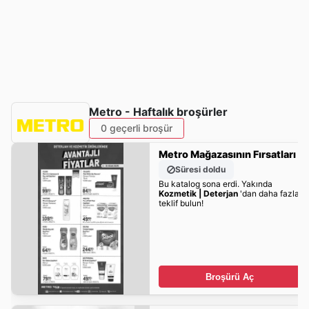
Metro - Haftalık broşürler
0 geçerli broşür
Metro Mağazasının Fırsatları
Süresi doldu
Bu katalog sona erdi. Yakında
Kozmetik | Deterjan
'dan daha fazla
teklif bulun!
Broşürü Aç