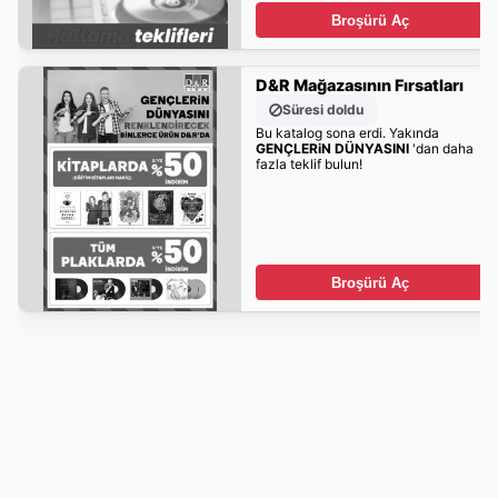
Broşürü Aç
D&R Mağazasının Fırsatları
Süresi doldu
Bu katalog sona erdi. Yakında
GENÇLERiN DÜNYASINI
'dan daha
fazla teklif bulun!
Broşürü Aç