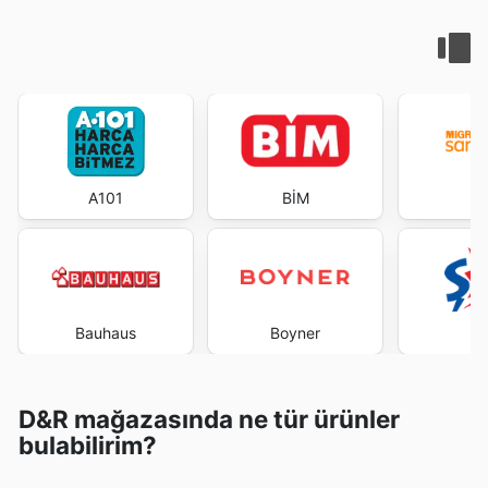
A101
BİM
M
Bauhaus
Boyner
D&R mağazasında ne tür ürünler
bulabilirim?