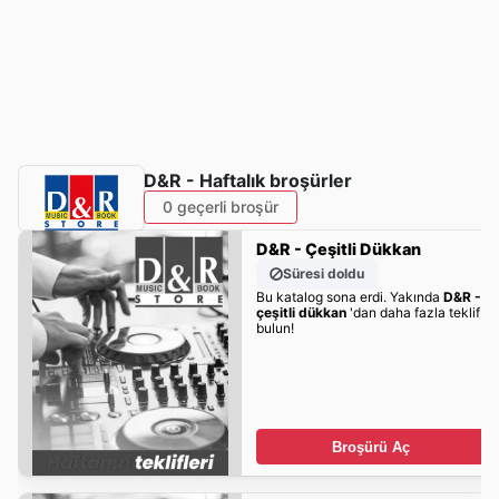
D&R - Haftalık broşürler
0 geçerli broşür
D&R - Çeşitli Dükkan
Süresi doldu
Bu katalog sona erdi. Yakında
D&R -
çeşitli dükkan
'dan daha fazla teklif
bulun!
Broşürü Aç