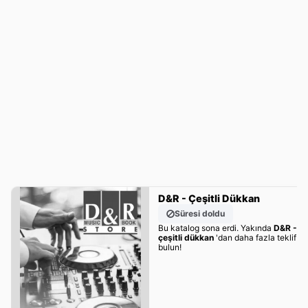
D&R - Çeşitli Dükkan
Süresi doldu
Bu katalog sona erdi. Yakında
D&R -
çeşitli dükkan
'dan daha fazla teklif
bulun!