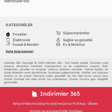
Nethouse'dur.
KATEGORİLER
Süpermarketler
Fırsatlar
Elektronik
Sağlık ve güzellik
İnşaat & Kendin
Ev & Mobilya
Moda
Rekreasyon ve Spor
Daha fazla kategori
Bebekler ve çocuklar
Diğerleri
Indirimler 365 Copyright © 2026 Indirimler 365 . Tüm hakları saklıdır. Önceden yazılı
anlaşma olmaksızın metinlerin kopyalanması ya da çoğaltılması yasaktır. Ürün
fotoğrafları, görseller ve broşürler yalnızca açıklama amaçlıdır. İndirimli fiyatlar, bu
sitede listelenen resmi distribütörler tarafından sağlanmaktadır. Teklifler, son kullanma
tarihine ya da stoklar tükenene kadar geçerlidir. Bu site bilgi verme amaçlı olup,
ürünler üzerinde hak iddia etmek için kullanılamaz. Fiyatlar konuma göre değişiklik
gösterebilir.
İletişim
Hakkımızda
İçerik bildirme
Çerez Politikası
Ülkeler
Hüküm ve koşullar
Gizlilik Politikası