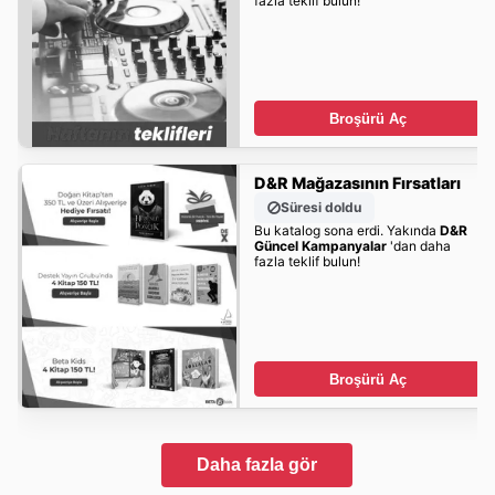
fazla teklif bulun!
Broşürü Aç
D&R Mağazasının Fırsatları
Süresi doldu
Bu katalog sona erdi. Yakında
D&R
Güncel Kampanyalar
'dan daha
fazla teklif bulun!
Broşürü Aç
Daha fazla gör