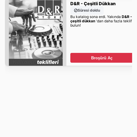
D&R - Çeşitli Dükkan
Süresi doldu
Bu katalog sona erdi. Yakında
D&R -
çeşitli dükkan
'dan daha fazla teklif
bulun!
Broşürü Aç